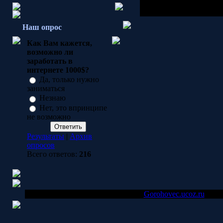
Буду рад любой помощи
За ранее благодарен. Mr
Наш опрос
Как Вам кажется,
возможно ли
заработать в
интернете 1000$?
Да, только нужно
заниматься
Незнаю
Нет, это впринципе
не возможно
Результаты
|
Архив
опросов
Всего ответов:
216
Copyright
Gorohovec.ucoz.ru
© 200