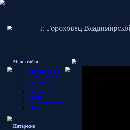
г. Гороховец Владимирско
Меню сайта
Заранее приношу извине
Главная страница
траффик на загрузку ст
Гостевая книга
интересна.
Информация о
Этот сайт - полностью 
сайте
Данный сайт создавалс
Обратная связь
Так как времени катаст
Форум
его от случая к случаю..
Доска объявлений
Надеюсь, что в ближай
О Городе
поменяется!
Если есть неравнодушные
наполнить этот сайт ко
Интересно
mr_gen@rambler.ru